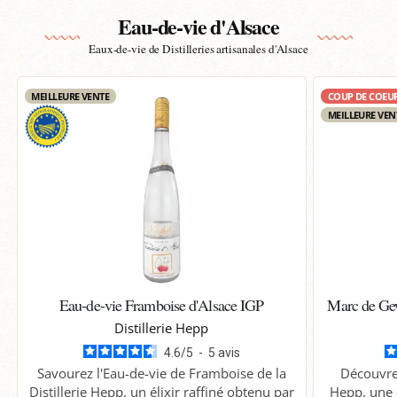
Eau-de-vie d'Alsace
Eaux-de-vie de Distilleries artisanales d'Alsace
MEILLEURE VENTE
COUP DE COEU
MEILLEURE VEN
Eau-de-vie Framboise d'Alsace IGP
Marc de Gew
Distillerie Hepp
4.6
/
5
-
5
avis
Savourez l'Eau-de-vie de Framboise de la
Découvre
Distillerie Hepp, un élixir raffiné obtenu par
Hepp, une 