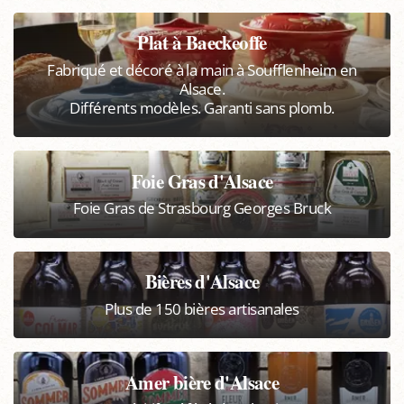
Plat à Baeckeoffe
Fabriqué et décoré à la main à Soufflenheim en
Alsace.
Différents modèles. Garanti sans plomb.
Foie Gras d'Alsace
Foie Gras de Strasbourg Georges Bruck
Bières d'Alsace
Plus de 150 bières artisanales
Amer bière d'Alsace