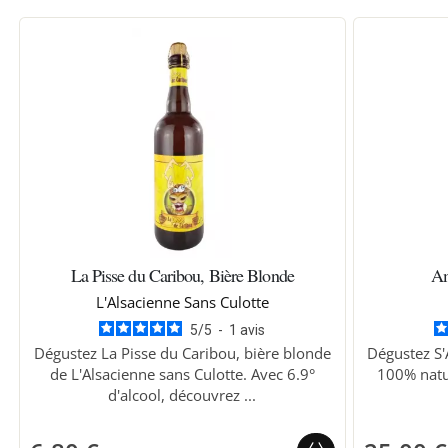
La Pisse du Caribou, Bière Blonde
Am
L'Alsacienne Sans Culotte
5
/
5
-
1
avis
Dégustez La Pisse du Caribou, bière blonde
Dégustez S'
de L'Alsacienne sans Culotte. Avec 6.9°
100% natur
d'alcool, découvrez ...