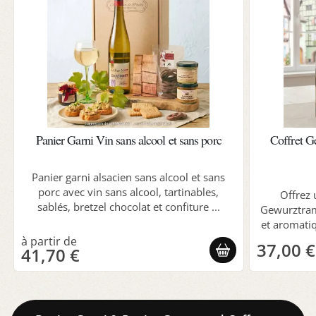
Panier Garni Vin sans alcool et sans porc
Coffret G
Panier garni alsacien sans alcool et sans
porc avec vin sans alcool, tartinables,
Offrez 
sablés, bretzel chocolat et confiture ...
Gewurztrami
et aromati
37,00 €
41,70 €