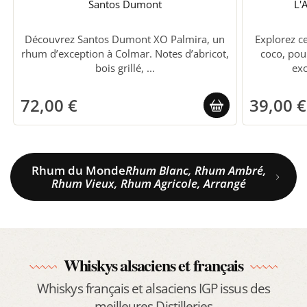
Santos Dumont
L'
Découvrez Santos Dumont XO Palmira, un
Explorez c
rhum d’exception à Colmar. Notes d’abricot,
coco, pou
bois grillé, ...
exo
72,00 €
39,00 €
Rhum du Monde
Rhum Blanc, Rhum Ambré,
Rhum Vieux, Rhum Agricole, Arrangé
Whiskys alsaciens et français
Whiskys français et alsaciens IGP issus des
meilleures Distilleries