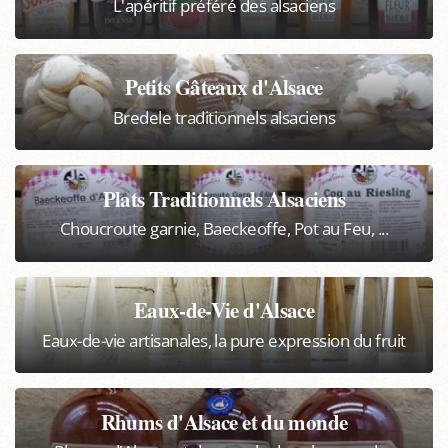
L'apéritif préféré des alsaciens
Petits Gâteaux d'Alsace
Bredele traditionnels alsaciens
Plats Traditionnels Alsaciens
Choucroute garnie, Baeckeoffe, Pot au Feu, ...
Eaux-de-Vie d'Alsace
Eaux-de-vie artisanales, la pure expression du fruit
Rhums d'Alsace et du monde