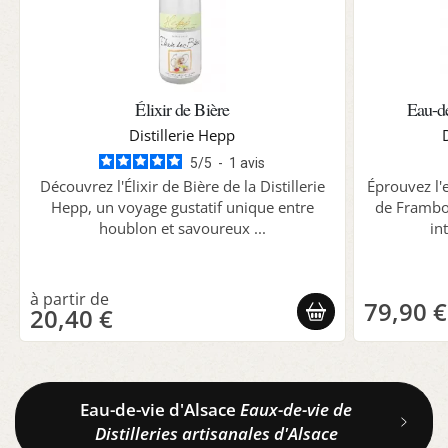
Élixir de Bière
Eau-d
Distillerie Hepp
5
/
5
-
1
avis
Découvrez l'Élixir de Bière de la Distillerie
Éprouvez l'
Hepp, un voyage gustatif unique entre
de Frambo
houblon et savoureux ...
in
79,90 €
20,40 €
Eau-de-vie d'Alsace
Eaux-de-vie de
Distilleries artisanales d'Alsace